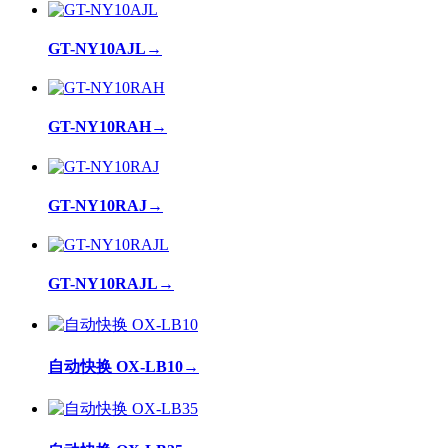
GT-NY10AJL
→
GT-NY10RAH
→
GT-NY10RAJ
→
GT-NY10RAJL
→
自动快换 OX-LB10
→