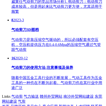
威莱仕气动剪刀的竞品市场分析1. 电动剪刀：电动剪刀
成本较高，但是用起来比气动剪刀更方便，尤其适用于
频繁
8
2023-3
气动剪刀3D图档
气动剪刀是靠压缩空气驱动的，所以必须配套有空压
机，空压机提供压力在0.4-0.6Mpa的压缩空气通过气管
跟气动剪
16
2020-12
气动剪刀的使用方法-注意事项及保养
随着中国五金工具行业的不断发展，气动工具作为五金
工具的一种也在不断兴起着。气动剪刀也在其行业中用
途广泛
Links
气动剪
气力输送
赣州外贸网站
南沙外贸网站建设
东莞
网站建设
气剪