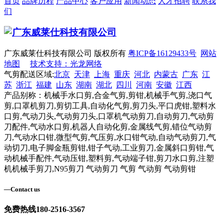
首页
品牌历程
产品中心
客户应用
新闻动态
人才招聘
联系我
们
广东威莱仕科技有限公司 版权所有
粤ICP备16129433号
网站
地图
技术支持：光龙网络
气剪配送区域:
北京
天津
上海
重庆
河北
内蒙古
广东
江
苏
浙江
福建
山东
湖南
湖北
四川
河南
安徽
江西
产品别称：机械手水口剪,合金气剪,剪钳,机械手气剪,浇口气
剪,口罩机剪刀,剪切工具,自动化气剪,剪刀头,平口虎钳,塑料水
口剪,气动刀头,气动剪刀头,口罩机气动剪刀,自动剪刀,气动剪
刀配件,气动水口剪,机器人自动化剪,金属线气剪,错位气动剪
刀,气动水口钳,微型气剪,气压剪,水口钳气动,自动气动剪刀,气
动切刀,电子脚金瓶剪钳,钳子气动,工业剪刀,金属斜口剪钳,气
动机械手配件,气动压钳,塑料剪,气动端子钳,剪刀水口剪,注塑
机机械手剪刀,N95剪刀 气动剪刀 气剪 气动剪 气动剪钳
—
Contact us
免费热线
180-2516-3567