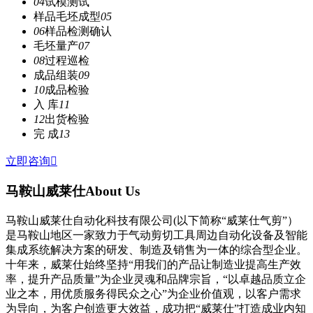
04
试模测试
样品毛坯成型
05
06
样品检测确认
毛坯量产
07
08
过程巡检
成品组装
09
10
成品检验
入 库
11
12
出货检验
完 成
13
立即咨询

马鞍山威莱仕
About Us
马鞍山威莱仕自动化科技有限公司(以下简称“威莱仕气剪”）
是马鞍山地区一家致力于气动剪切工具周边自动化设备及智能
集成系统解决方案的研发、制造及销售为一体的综合型企业。
十年来，威莱仕始终坚持“用我们的产品让制造业提高生产效
率，提升产品质量”为企业灵魂和品牌宗旨，“以卓越品质立企
业之本，用优质服务得民众之心”为企业价值观，以客户需求
为导向，为客户创造更大效益，成功把“威莱仕”打造成业内知