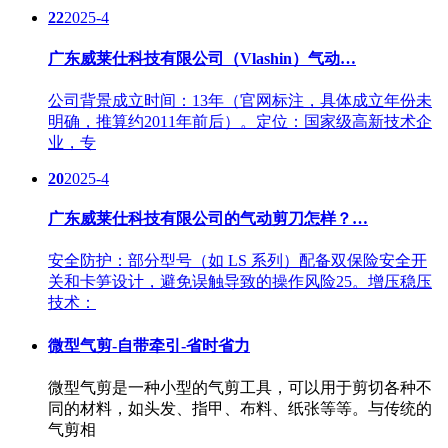
22
2025-4
广东威莱仕科技有限公司（Vlashin）气动…
公司背景成立时间：13年（官网标注，具体成立年份未
明确，推算约2011年前后）。定位：国家级高新技术企
业，专
20
2025-4
广东威莱仕科技有限公司的气动剪刀怎样？…
安全防护：部分型号（如 LS 系列）配备双保险安全开
关和卡笋设计，避免误触导致的操作风险25。增压稳压
技术：
微型气剪-自带牵引-省时省力
微型气剪是一种小型的气剪工具，可以用于剪切各种不
同的材料，如头发、指甲、布料、纸张等等。与传统的
气剪相