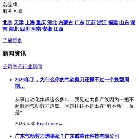
名品牌。
服务区域:
北京
天津
上海
重庆
河北
内蒙古
广东
江苏
浙江
福建
山东
湖
南
湖北
四川
河南
安徽
江西
了解更多
新闻资讯
公司资讯
行业新闻
2026年了，为什么你的气动剪刀还撑不过一个换型周
期…
从事自动化集成这么多年，我见过太多产线因为一把不
起眼的气动剪刀趴窝。问题往往不是出在“剪不动”，而
是“
2026-5-30
Read more
→
广东气动剪刀选哪家？广东威莱仕科技有限公司