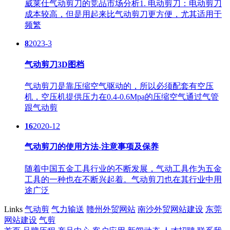
威莱仕气动剪刀的竞品市场分析1. 电动剪刀：电动剪刀
成本较高，但是用起来比气动剪刀更方便，尤其适用于
频繁
8
2023-3
气动剪刀3D图档
气动剪刀是靠压缩空气驱动的，所以必须配套有空压
机，空压机提供压力在0.4-0.6Mpa的压缩空气通过气管
跟气动剪
16
2020-12
气动剪刀的使用方法-注意事项及保养
随着中国五金工具行业的不断发展，气动工具作为五金
工具的一种也在不断兴起着。气动剪刀也在其行业中用
途广泛
Links
气动剪
气力输送
赣州外贸网站
南沙外贸网站建设
东莞
网站建设
气剪