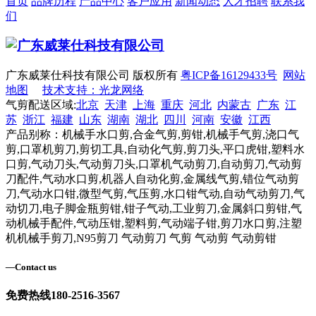
首页
品牌历程
产品中心
客户应用
新闻动态
人才招聘
联系我
们
广东威莱仕科技有限公司 版权所有
粤ICP备16129433号
网站
地图
技术支持：光龙网络
气剪配送区域:
北京
天津
上海
重庆
河北
内蒙古
广东
江
苏
浙江
福建
山东
湖南
湖北
四川
河南
安徽
江西
产品别称：机械手水口剪,合金气剪,剪钳,机械手气剪,浇口气
剪,口罩机剪刀,剪切工具,自动化气剪,剪刀头,平口虎钳,塑料水
口剪,气动刀头,气动剪刀头,口罩机气动剪刀,自动剪刀,气动剪
刀配件,气动水口剪,机器人自动化剪,金属线气剪,错位气动剪
刀,气动水口钳,微型气剪,气压剪,水口钳气动,自动气动剪刀,气
动切刀,电子脚金瓶剪钳,钳子气动,工业剪刀,金属斜口剪钳,气
动机械手配件,气动压钳,塑料剪,气动端子钳,剪刀水口剪,注塑
机机械手剪刀,N95剪刀 气动剪刀 气剪 气动剪 气动剪钳
—
Contact us
免费热线
180-2516-3567