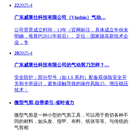
22
2025-4
广东威莱仕科技有限公司（Vlashin）气动…
公司背景成立时间：13年（官网标注，具体成立年份未
明确，推算约2011年前后）。定位：国家级高新技术企
业，专
20
2025-4
广东威莱仕科技有限公司的气动剪刀怎样？…
安全防护：部分型号（如 LS 系列）配备双保险安全开
关和卡笋设计，避免误触导致的操作风险25。增压稳压
技术：
微型气剪-自带牵引-省时省力
微型气剪是一种小型的气剪工具，可以用于剪切各种不
同的材料，如头发、指甲、布料、纸张等等。与传统的
气剪相