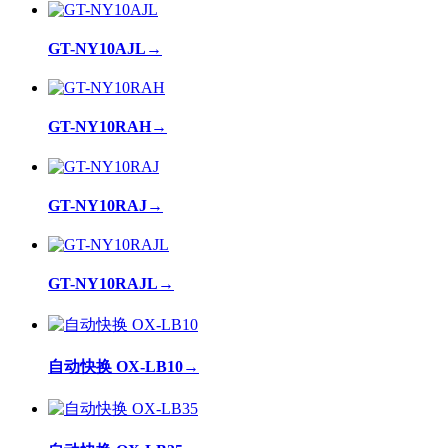
GT-NY10AJL
→
GT-NY10RAH
→
GT-NY10RAJ
→
GT-NY10RAJL
→
自动快换 OX-LB10
→