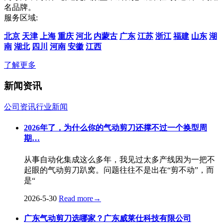
名品牌。
服务区域:
北京
天津
上海
重庆
河北
内蒙古
广东
江苏
浙江
福建
山东
湖
南
湖北
四川
河南
安徽
江西
了解更多
新闻资讯
公司资讯
行业新闻
2026年了，为什么你的气动剪刀还撑不过一个换型周
期…
从事自动化集成这么多年，我见过太多产线因为一把不
起眼的气动剪刀趴窝。问题往往不是出在“剪不动”，而
是“
2026-5-30
Read more
→
广东气动剪刀选哪家？广东威莱仕科技有限公司