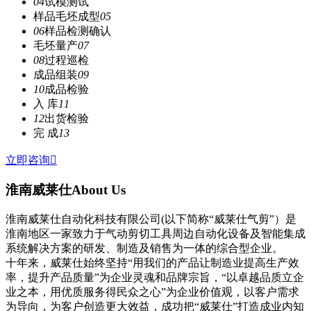
04
试模测试
样品毛坯成型
05
06
样品检测确认
毛坯量产
07
08
过程巡检
成品组装
09
10
成品检验
入 库
11
12
出货检验
完 成
13
立即咨询

淮南威莱仕
About Us
淮南威莱仕自动化科技有限公司(以下简称“威莱仕气剪”）是
淮南地区一家致力于气动剪切工具周边自动化设备及智能集成
系统解决方案的研发、制造及销售为一体的综合型企业。
十年来，威莱仕始终坚持“用我们的产品让制造业提高生产效
率，提升产品质量”为企业灵魂和品牌宗旨，“以卓越品质立企
业之本，用优质服务得民众之心”为企业价值观，以客户需求
为导向，为客户创造更大效益，成功把“威莱仕”打造成业内知