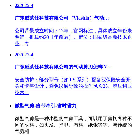
22
2025-4
广东威莱仕科技有限公司（Vlashin）气动…
公司背景成立时间：13年（官网标注，具体成立年份未
明确，推算约2011年前后）。定位：国家级高新技术企
业，专
20
2025-4
广东威莱仕科技有限公司的气动剪刀怎样？…
安全防护：部分型号（如 LS 系列）配备双保险安全开
关和卡笋设计，避免误触导致的操作风险25。增压稳压
技术：
微型气剪-自带牵引-省时省力
微型气剪是一种小型的气剪工具，可以用于剪切各种不
同的材料，如头发、指甲、布料、纸张等等。与传统的
气剪相