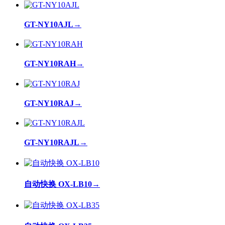
GT-NY10AJL
→
GT-NY10RAH
→
GT-NY10RAJ
→
GT-NY10RAJL
→
自动快换 OX-LB10
→