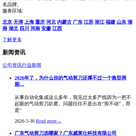
名品牌。
服务区域:
北京
天津
上海
重庆
河北
内蒙古
广东
江苏
浙江
福建
山东
湖
南
湖北
四川
河南
安徽
江西
了解更多
新闻资讯
公司资讯
行业新闻
2026年了，为什么你的气动剪刀还撑不过一个换型周
期…
从事自动化集成这么多年，我见过太多产线因为一把不
起眼的气动剪刀趴窝。问题往往不是出在“剪不动”，而
是“
2026-5-30
Read more
→
广东气动剪刀选哪家？广东威莱仕科技有限公司