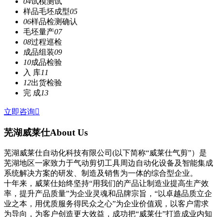
04
试模测试
样品毛坯成型
05
06
样品检测确认
毛坯量产
07
08
过程巡检
成品组装
09
10
成品检验
入 库
11
12
出货检验
完 成
13
立即咨询

芜湖威莱仕
About Us
芜湖威莱仕自动化科技有限公司(以下简称“威莱仕气剪”）是
芜湖地区一家致力于气动剪切工具周边自动化设备及智能集成
系统解决方案的研发、制造及销售为一体的综合型企业。
十年来，威莱仕始终坚持“用我们的产品让制造业提高生产效
率，提升产品质量”为企业灵魂和品牌宗旨，“以卓越品质立企
业之本，用优质服务得民众之心”为企业价值观，以客户需求
为导向，为客户创造更大效益，成功把“威莱仕”打造成业内知