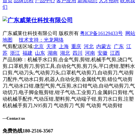
首页
品牌历程
产品中心
客户应用
新闻动态
人才招聘
联系我
们
广东威莱仕科技有限公司 版权所有
粤ICP备16129433号
网站
地图
技术支持：光龙网络
气剪配送区域:
北京
天津
上海
重庆
河北
内蒙古
广东
江
苏
浙江
福建
山东
湖南
湖北
四川
河南
安徽
江西
产品别称：机械手水口剪,合金气剪,剪钳,机械手气剪,浇口气
剪,口罩机剪刀,剪切工具,自动化气剪,剪刀头,平口虎钳,塑料水
口剪,气动刀头,气动剪刀头,口罩机气动剪刀,自动剪刀,气动剪
刀配件,气动水口剪,机器人自动化剪,金属线气剪,错位气动剪
刀,气动水口钳,微型气剪,气压剪,水口钳气动,自动气动剪刀,气
动切刀,电子脚金瓶剪钳,钳子气动,工业剪刀,金属斜口剪钳,气
动机械手配件,气动压钳,塑料剪,气动端子钳,剪刀水口剪,注塑
机机械手剪刀,N95剪刀 气动剪刀 气剪 气动剪 气动剪钳
—
Contact us
免费热线
180-2516-3567