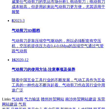
威莱仕气动剪刀的竞品市场分析1. 电动剪刀：电动剪刀
成本较高，但是用起来比气动剪刀更方便，尤其适用于
频繁
8
2023-3
气动剪刀3D图档
气动剪刀是靠压缩空气驱动的，所以必须配套有空压
机，空压机提供压力在0.4-0.6Mpa的压缩空气通过气管
跟气动剪
16
2020-12
气动剪刀的使用方法-注意事项及保养
随着中国五金工具行业的不断发展，气动工具作为五金
工具的一种也在不断兴起着。气动剪刀也在其行业中用
途广泛
Links
气动剪
气力输送
赣州外贸网站
南沙外贸网站建设
东莞
网站建设
气剪