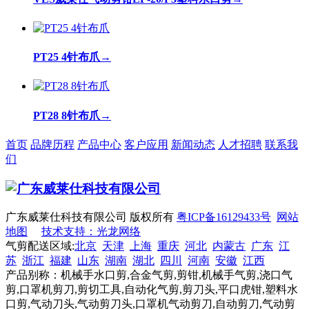
PT25 4针布爪
→
PT28 8针布爪
→
首页
品牌历程
产品中心
客户应用
新闻动态
人才招聘
联系我
们
广东威莱仕科技有限公司 版权所有
粤ICP备16129433号
网站
地图
技术支持：光龙网络
气剪配送区域:
北京
天津
上海
重庆
河北
内蒙古
广东
江
苏
浙江
福建
山东
湖南
湖北
四川
河南
安徽
江西
产品别称：机械手水口剪,合金气剪,剪钳,机械手气剪,浇口气
剪,口罩机剪刀,剪切工具,自动化气剪,剪刀头,平口虎钳,塑料水
口剪,气动刀头,气动剪刀头,口罩机气动剪刀,自动剪刀,气动剪