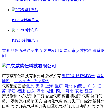
PT25 4针布爪
→
PT28 8针布爪
→
首页
品牌历程
产品中心
客户应用
新闻动态
人才招聘
联系我
们
广东威莱仕科技有限公司 版权所有
粤ICP备16129433号
网站
地图
技术支持：光龙网络
气剪配送区域:
北京
天津
上海
重庆
河北
内蒙古
广东
江
苏
浙江
福建
山东
湖南
湖北
四川
河南
安徽
江西
产品别称：机械手水口剪,合金气剪,剪钳,机械手气剪,浇口气
剪,口罩机剪刀,剪切工具,自动化气剪,剪刀头,平口虎钳,塑料水
口剪,气动刀头,气动剪刀头,口罩机气动剪刀,自动剪刀,气动剪