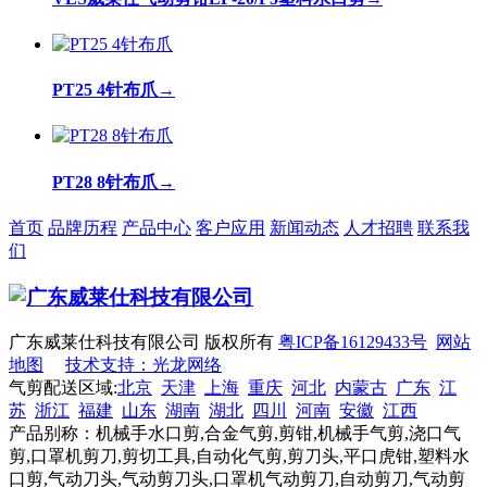
PT25 4针布爪
→
PT28 8针布爪
→
首页
品牌历程
产品中心
客户应用
新闻动态
人才招聘
联系我
们
广东威莱仕科技有限公司 版权所有
粤ICP备16129433号
网站
地图
技术支持：光龙网络
气剪配送区域:
北京
天津
上海
重庆
河北
内蒙古
广东
江
苏
浙江
福建
山东
湖南
湖北
四川
河南
安徽
江西
产品别称：机械手水口剪,合金气剪,剪钳,机械手气剪,浇口气
剪,口罩机剪刀,剪切工具,自动化气剪,剪刀头,平口虎钳,塑料水
口剪,气动刀头,气动剪刀头,口罩机气动剪刀,自动剪刀,气动剪