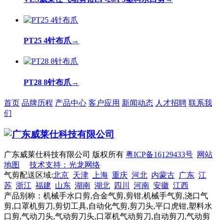
PT25 4针布爪
→
PT28 8针布爪
→
首页
品牌历程
产品中心
客户应用
新闻动态
人才招聘
联系我
们
广东威莱仕科技有限公司 版权所有
粤ICP备16129433号
网站
地图
技术支持：光龙网络
气剪配送区域:
北京
天津
上海
重庆
河北
内蒙古
广东
江
苏
浙江
福建
山东
湖南
湖北
四川
河南
安徽
江西
产品别称：机械手水口剪,合金气剪,剪钳,机械手气剪,浇口气
剪,口罩机剪刀,剪切工具,自动化气剪,剪刀头,平口虎钳,塑料水
口剪,气动刀头,气动剪刀头,口罩机气动剪刀,自动剪刀,气动剪