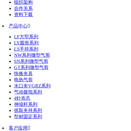
组织架构
合作关系
资料下载
产品中心

LF方型系列
LY圆形系列
LS手持系列
NW系列微型气剪
SN系列微型气剪
GT系列微型气剪
快换夹具
电热气剪
水口夹VGRZ系列
气动拨指系列
4针布爪
伸缩杆系列
抓取夹持系列
型材固定系列
客户应用
