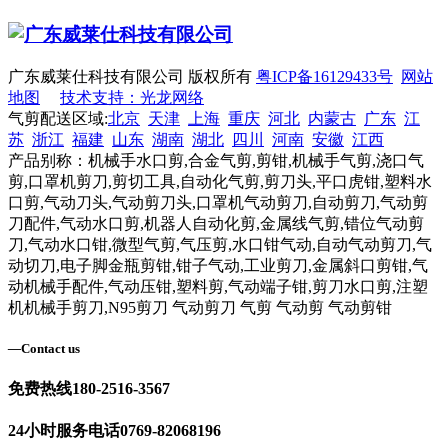
广东威莱仕科技有限公司 版权所有
粤ICP备16129433号
网站
地图
技术支持：光龙网络
气剪配送区域:
北京
天津
上海
重庆
河北
内蒙古
广东
江
苏
浙江
福建
山东
湖南
湖北
四川
河南
安徽
江西
产品别称：机械手水口剪,合金气剪,剪钳,机械手气剪,浇口气
剪,口罩机剪刀,剪切工具,自动化气剪,剪刀头,平口虎钳,塑料水
口剪,气动刀头,气动剪刀头,口罩机气动剪刀,自动剪刀,气动剪
刀配件,气动水口剪,机器人自动化剪,金属线气剪,错位气动剪
刀,气动水口钳,微型气剪,气压剪,水口钳气动,自动气动剪刀,气
动切刀,电子脚金瓶剪钳,钳子气动,工业剪刀,金属斜口剪钳,气
动机械手配件,气动压钳,塑料剪,气动端子钳,剪刀水口剪,注塑
机机械手剪刀,N95剪刀 气动剪刀 气剪 气动剪 气动剪钳
—
Contact us
免费热线
180-2516-3567
24小时服务电话
0769-82068196