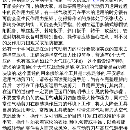
题，特别是对人生的平安问题，今天信成洋
气剪
向大家引见一
下相关的学问，协助大家。最重要留意的是
气动剪刀
运用过程
中的反作用力扭矩，有一些
气动剪刀
在平常的运用的时分很有
可能会産生反作用力扭矩，使得操作者的身体处于慌张状态，
影响身体的均衡，可能会夹到手指。特别在运用多轴式螺帽锁
附配备、螺丝起子、棘轮扳手、斜口扳手、转子、攻丝机，管
道斜切机等设备时要特别当心。操作者应该当心在意，对不良
的反作用力扭矩采取预防措施。
还有一个学问就是在运用
气动剪刀
的时分要依据实践的需求去
选择空压机，正确的选择空气压力比拟简单，普通有8个大气
压的，也有高压的如12个大气压(175Psi)，这个假设没有特别
请求的话普通8个大气压就曾经足够.空压机的气流量是由功率
决议的.这个普通的用来供给单个工具是比拟足够的.平安标准
运用
气动剪刀
前，请务必阅读完此份手册，为有在完整理解内
容后，才可在工作场所运用
气动剪刀
，且需严厉执行其内容。
在运用的过程中一定要依照运用的阐明书上引见的操作步骤，
不要去常高负荷的运用
气动剪刀
勿超越最大操作压力，同时经
常使
气动剪刀
在超越操作压力的环境下工作，将大大降低工具
自身的运用寿命。常改换工具或配件时请先将
气动剪刀
从空气
来源处拆下。操作时尽可能戴上护目镜.耳塞.口罩以维护本身
平安。操作时勿衣着宽松的衣物.围巾.领带或手饰，以免被挪
动或转动的零件卷入而形成风险。在
气动剪刀
与高压气源衔接