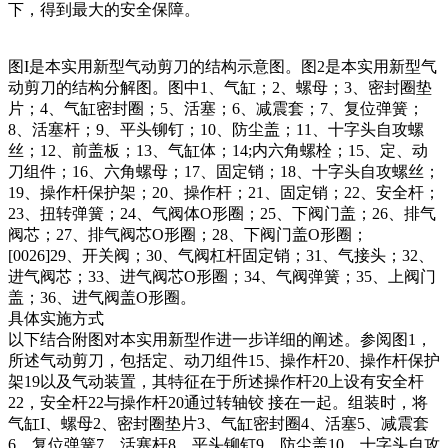
下，得到最大的安全保障。
图I是本实用新型
气动剪刀
的结构示意图。图2是本实用新型
气
动剪刀
的结构分解图。图中1、气缸；2、螺母；3、密封圈垫
片；4、气缸密封圈；5、活塞；6、减震套；7、复位弹簧；
8、活塞杆；9、平头铆钉；10、防尘盖；11、十字头自攻螺
丝；12、前盖板；13、气缸体；14;内六角螺栓；15、定、动
刀组件；16、六角螺母；17、固定销；18、十字头自攻螺丝；
19、操作杆保护架；20、操作杆；21、固定销；22、安全杆；
23、扭转弹簧；24、气阀体O形圈；25、下阀门盖；26、排气
阀芯；27、排气阀芯O形圈；28、下阀门盖O形圈；
[0026]29、开关阀；30、气阀杠杆固定销；31、气接头；32、
进气阀芯；33、进气阀芯O形圈；34、气阀弹簧；35、上阀门
盖；36、进气阀盖O形圈。
具体实施方式
以下结合附图对本实用新型作进一步详细的阐述。参阅图1，
所述
气动剪刀
，包括定、动刀组件15、操作杆20、操作杆保护
架19以及气动装置，其特征在于所述操作杆20上设有安全杆
22，安全杆22与操作杆20通过转轴铰 接在一起。组装时，将
气缸I、螺母2、密封圈垫片3、气缸密封圈4、活塞5、减震套
6、复位弹簧7、活塞杆8、平头铆钉9、防尘盖10、十字头自攻