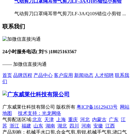
气动剪刀口罩绳耳带气剪刀LF-3A/Q10S错位小剪钳
气动剪刀口罩绳耳带气剪刀LF-3A/Q10S错位小剪钳 ...
联系我们
24小时服务电话( 刘‘S )
18025163567
—— 加微信直接沟通
首页
品牌历程
产品中心
客户应用
新闻动态
人才招聘
联系我
们
广东威莱仕科技有限公司 版权所有
粤ICP备16129433号
网站
地图
技术支持：光龙网络
气剪配送区域:
北京
天津
上海
重庆
河北
内蒙古
广东
江
苏
浙江
福建
山东
湖南
湖北
四川
河南
安徽
江西
产品别称：机械手水口剪,合金气剪,剪钳,机械手气剪,浇口气