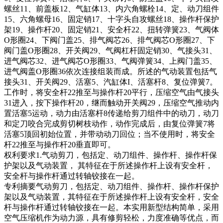
螺丝11、前盖板12、气缸体13、内六角螺栓14、定、动刀组件
15、六角螺母16、固定销17、十字头自攻螺丝18、操作杆保护
架19、操作杆20、固定销21、安全杆22、扭转弹簧23、气阀体
O形圈24、下阀门盖25、排气阀芯26、排气阀芯O形圈27、下
阀门盖O形圈28、开关阀29、气阀杠杆固定销30、气接头31、
进气阀芯32、进气阀芯O形圈33、气阀弹簧34、上阀门盖35、
进气阀盖O形圈36依次连接组装而成。所述的气动装置包括气
接头31、开关阀29、活塞5、汽缸体I、活塞杆8、复位弹簧7。
工作时，将安全杆22推至与操作杆20平行，压缩空气由气接头
31进入，按下操作杆20，继而触动开关阀29，压缩空气推动内
置活塞5运动，动力由活塞杆8传递给剪刀组件中的动刀，动刀
和定刀咬合完成剪切树枝动作，动作完成后，由复位弹簧7将
活塞5顶回初始位置，并带动动刀回位；当不使用时，将安全
杆22推至与操作杆20垂直即可。
权利要求
1.
气动剪刀
，包括定、动刀组件、操作杆、操作杆保
护架以及气动装置， 其特征在于所述操作杆上设有安全杆，
安全杆与操作杆通过转轴铰接在一起。
专利摘要
气动剪刀
，包括定、动刀组件、操作杆、操作杆保护
架以及气动装置，其特征在于所述操作杆上设有安全杆，安全
杆与操作杆通过转轴铰接在一起。本实用新型结构简单，采用
空气压缩机作为动力源，具有修剪轻松，力度准确等优点，而