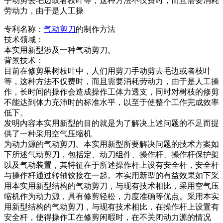
手动剪去毛边或者枝叶等，这种方法不仅费时，而且需要消耗
劳动力，由于是人工操
专利名称
：
气动剪刀
的制作方法
技术领域
：
本实用新型涉及一种
气动剪刀
。
背景技术
：
目前在修剪果树枝叶中，人们用剪刀手动剪去毛边或者枝叶
等，这种方法不仅费时，而且需要消耗劳动力，由于是人工操
作，长时间的操作会造成操作工体力透支，同时对树枝的修剪
不能达到体力充沛时的标准水平，以至于使整个工作完成效率
低下。
发明内容本实用新型的目的就是为了解决上述问题的不足而提
供了一种采用空气压缩机
为动力源的
气动剪刀
。本实用新型所要解决问题的技术方案如
下所述
气动剪刀
，包括定、动刀组件、操作杆、操作杆保护架
以及气动装置，其特征在于所述操作杆上设有安全杆，安全杆
与操作杆通过转轴铰接在一起。本实用新型的有益效果如下采
用本实用新型结构的
气动剪刀
，与现有技术相比，采用空气压
缩机作为动力源，具有修剪轻松，力度准确等优点。采用本实
用新型结构的
气动剪刀
，与现有技术相比，在操作杆上设置有
安全杆，使得操作工在修剪闲暇时，在不关闭动力源的情况