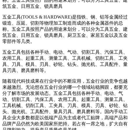
称。五金工具按照产品的用途来划分，可以分为工具五金、建
筑五金、日用五金、锁具磨具
五金工具(TOOLS & HARDWARE)是指铁、钢、铝等金属经过
锻造、压延、切割等物理加工制造而成的各种金属器件的总
称。五金工具按照产品的用途来划分，可以分为工具五金、建
筑五金、日用五金、锁具磨具、厨卫五金、家居五金以及五金
零部件等几类。
五金工具包括各种手动、电动、气动、切割工具、汽保工具、
农用工具、起重工具、测量工具、工具机械、切削工具、工夹
具、刀具、模具、刃具、砂轮、钻头、抛光机、工具配件、量
具刃具、磨具磨料等。
随着现代科技成果在行业中的不断应用，五金行业的竞争也越
来越激烈。无论想在五金行业的哪一个领域站稳脚跟，都要充
分了解市场的发展动态。五金工具包括各种手动、电动、气
动、切割工具、汽保工具、农用工具、起重工具、测量工具、
工具机械、切削工具、工夹具、刀具、模具、刃具、砂轮、钻
头、抛光机、工具配件、量具刃具、磨具磨料等。国内手动工
具企业大多数都是以低端产品为主或者代工贴牌，高端产品和
品牌产品仍然为欧美国家所把持。若占有一席之地，扩大自有
品牌影响力，提升产品质量也是关键。