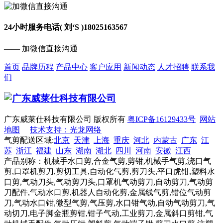
24小时服务电话( 刘‘S )
18025163567
—— 加微信直接沟通
首页
品牌历程
产品中心
客户应用
新闻动态
人才招聘
联系我
们
广东威莱仕科技有限公司 版权所有
粤ICP备16129433号
网站
地图
技术支持：光龙网络
气剪配送区域:
北京
天津
上海
重庆
河北
内蒙古
广东
江
苏
浙江
福建
山东
湖南
湖北
四川
河南
安徽
江西
产品别称：机械手水口剪,合金气剪,剪钳,机械手气剪,浇口气
剪,口罩机剪刀,剪切工具,自动化气剪,剪刀头,平口虎钳,塑料水
口剪,气动刀头,气动剪刀头,口罩机气动剪刀,自动剪刀,气动剪
刀配件,气动水口剪,机器人自动化剪,金属线气剪,错位气动剪
刀,气动水口钳,微型气剪,气压剪,水口钳气动,自动气动剪刀,气
动切刀,电子脚金瓶剪钳,钳子气动,工业剪刀,金属斜口剪钳,气