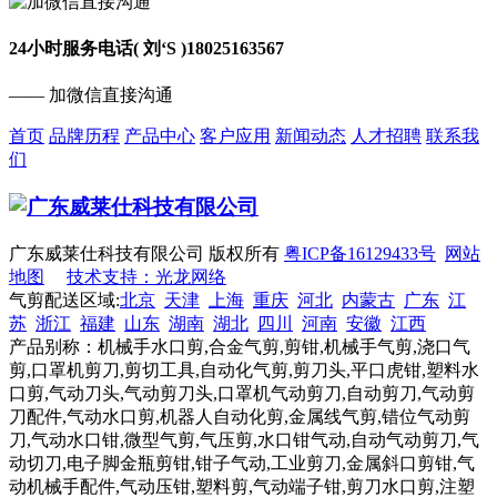
24小时服务电话( 刘‘S )
18025163567
—— 加微信直接沟通
首页
品牌历程
产品中心
客户应用
新闻动态
人才招聘
联系我
们
广东威莱仕科技有限公司 版权所有
粤ICP备16129433号
网站
地图
技术支持：光龙网络
气剪配送区域:
北京
天津
上海
重庆
河北
内蒙古
广东
江
苏
浙江
福建
山东
湖南
湖北
四川
河南
安徽
江西
产品别称：机械手水口剪,合金气剪,剪钳,机械手气剪,浇口气
剪,口罩机剪刀,剪切工具,自动化气剪,剪刀头,平口虎钳,塑料水
口剪,气动刀头,气动剪刀头,口罩机气动剪刀,自动剪刀,气动剪
刀配件,气动水口剪,机器人自动化剪,金属线气剪,错位气动剪
刀,气动水口钳,微型气剪,气压剪,水口钳气动,自动气动剪刀,气
动切刀,电子脚金瓶剪钳,钳子气动,工业剪刀,金属斜口剪钳,气
动机械手配件,气动压钳,塑料剪,气动端子钳,剪刀水口剪,注塑