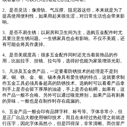
2、是否灵活：像滑轨、气压撑、阻尼器这些，本来就是为了
提高使用便利性，如果用起来很生涩，对日常生活也会带来影
响。
3、是否不易生锈：以厨房和卫生间为主，选购五金配件时尤
其要注意生锈问题。一生锈家具也会有影响。不仅不美观，还
有可能会将其作废掉。
4、是否美观度高：很多五金配件同时还充当着装饰品的作
用，比如拉手、挂镜、拉勾等，选得好也能为家装增添光彩。
5、凡涉及五金类产品，一定要看防锈技术的处理是不是到
家。铜、铁、金、银、锡本身具有爱生锈的特点，这就要求制
作五金工具必须具备超高的防锈技术。选购时可以看看产品拿
到手上是否会留下厚厚的油迹，手上是否会粘稠，如果有，这
件产品一般不合格。另外可以通过嗅觉辨别，如果产品有刺鼻
的异味，一般也是在制作时存在疏漏的。
6、五金产品一般会印有品牌字样、标号等。字体非常小，但
是正厂出品大都使用钢印技术，而且在未经过热处理之前就进
行压字，因此字体虽然小，但是凹得深，非常清晰。而仿冒产