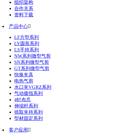
组织架构
合作关系
资料下载
产品中心

LF方型系列
LY圆形系列
LS手持系列
NW系列微型气剪
SN系列微型气剪
GT系列微型气剪
快换夹具
电热气剪
水口夹VGRZ系列
气动拨指系列
4针布爪
伸缩杆系列
抓取夹持系列
型材固定系列
客户应用
