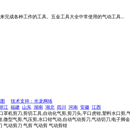
完成各种工作的工具。五金工具大全中常使用的气动工具...
地图
技术支持：光龙网络
浙江
福建
山东
湖南
湖北
四川
河南
安徽
江西
口罩机剪刀,剪切工具,自动化气剪,剪刀头,平口虎钳,塑料水口剪,
,微型气剪,气压剪,水口钳气动,自动气动剪刀,气动切刀,电子脚金
刀 气动剪刀 气剪 气动剪 气动剪钳