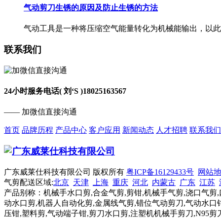
气动剪刀生锈的原因及防止生锈的方法
气动工具是一种将压缩空气能量转化为机械能输出，以此来
联系我们
24小时服务电话( 刘‘S )
18025163567
—— 加微信直接沟通
首页
品牌历程
产品中心
客户应用
新闻动态
人才招聘
联系我们
广东威莱仕科技有限公司 版权所有
粤ICP备16129433号
网站
气剪配送区域:
北京
天津
上海
重庆
河北
内蒙古
广东
江苏
产品别称：机械手水口剪,合金气剪,剪钳,机械手气剪,浇口气剪,
动水口剪,机器人自动化剪,金属线气剪,错位气动剪刀,气动水口钳
压钳,塑料剪,气动端子钳,剪刀水口剪,注塑机机械手剪刀,N95剪