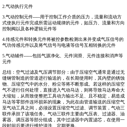
2.气动执行元件
3.气动控制元件-----用于控制工作介质的压力，流量和流动方
式使执行元件完成所需运动规律的元件，如压力、流量和方向
控制阀以及各种逻辑元件等
4.传感元件和转换元件将被控参数检测出来并变成气压信号的
气功传感元件以及将气信号与电液等信号互相转换的元件
5.气动辅件------包括气源净化、元件润滑、元件连接和消声等
元件
总结：空气过滤及气压调节部分：由于压缩空气通常是通过无
缝钢管制造的管道进行输送的，在长期使用时，其内壁的锈蚀
物、压缩空气中的水分、粉尘等将不断形成。若这样的压缩空
气不进行任何处理，直接进入气动马达，则将导致马达寿命大
大缩短，从而致使整把工具动力输出不足、且不稳定，易造成
马达等零部件连环损坏的现象，为此在由管道输送的压缩空气
至气动工具之间，必须设置压缩空气过滤、调节装置，气动三
联件承担了该项任务。气动三联件主要由气压表、过滤器、油
雾器、调压器等部分组成，其中过滤器中内置滤芯，在使用一
段时间后要进行维护清洗、定期更换。