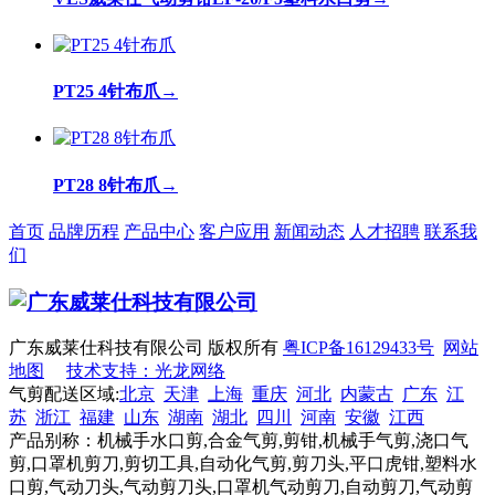
PT25 4针布爪
→
PT28 8针布爪
→
首页
品牌历程
产品中心
客户应用
新闻动态
人才招聘
联系我
们
广东威莱仕科技有限公司 版权所有
粤ICP备16129433号
网站
地图
技术支持：光龙网络
气剪配送区域:
北京
天津
上海
重庆
河北
内蒙古
广东
江
苏
浙江
福建
山东
湖南
湖北
四川
河南
安徽
江西
产品别称：机械手水口剪,合金气剪,剪钳,机械手气剪,浇口气
剪,口罩机剪刀,剪切工具,自动化气剪,剪刀头,平口虎钳,塑料水
口剪,气动刀头,气动剪刀头,口罩机气动剪刀,自动剪刀,气动剪