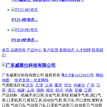
PT25 4针布爪
→
PT28 8针布爪
→
首页
品牌历程
产品中心
客户应用
新闻动态
人才招聘
联系我
们
广东威莱仕科技有限公司 版权所有
粤ICP备16129433号
网站
地图
技术支持：光龙网络
气剪配送区域:
北京
天津
上海
重庆
河北
内蒙古
广东
江
苏
浙江
福建
山东
湖南
湖北
四川
河南
安徽
江西
产品别称：机械手水口剪,合金气剪,剪钳,机械手气剪,浇口气
剪,口罩机剪刀,剪切工具,自动化气剪,剪刀头,平口虎钳,塑料水
口剪,气动刀头,气动剪刀头,口罩机气动剪刀,自动剪刀,气动剪