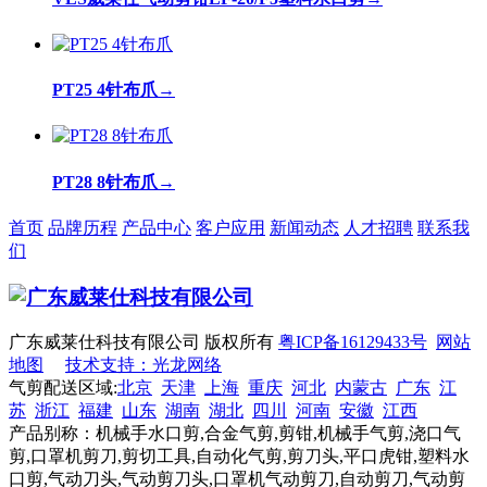
PT25 4针布爪
→
PT28 8针布爪
→
首页
品牌历程
产品中心
客户应用
新闻动态
人才招聘
联系我
们
广东威莱仕科技有限公司 版权所有
粤ICP备16129433号
网站
地图
技术支持：光龙网络
气剪配送区域:
北京
天津
上海
重庆
河北
内蒙古
广东
江
苏
浙江
福建
山东
湖南
湖北
四川
河南
安徽
江西
产品别称：机械手水口剪,合金气剪,剪钳,机械手气剪,浇口气
剪,口罩机剪刀,剪切工具,自动化气剪,剪刀头,平口虎钳,塑料水
口剪,气动刀头,气动剪刀头,口罩机气动剪刀,自动剪刀,气动剪