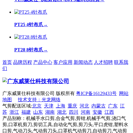
PT25 4针布爪
→
PT28 8针布爪
→
首页
品牌历程
产品中心
客户应用
新闻动态
人才招聘
联系我
们
广东威莱仕科技有限公司 版权所有
粤ICP备16129433号
网站
地图
技术支持：光龙网络
气剪配送区域:
北京
天津
上海
重庆
河北
内蒙古
广东
江
苏
浙江
福建
山东
湖南
湖北
四川
河南
安徽
江西
产品别称：机械手水口剪,合金气剪,剪钳,机械手气剪,浇口气
剪,口罩机剪刀,剪切工具,自动化气剪,剪刀头,平口虎钳,塑料水
口剪,气动刀头,气动剪刀头,口罩机气动剪刀,自动剪刀,气动剪