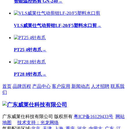
智能温控热剪 GN-240
→
VLS威莱仕气动剪钳LF-20/F5塑料水口剪
→
PT25 4针布爪
→
PT28 8针布爪
→
首页
品牌历程
产品中心
客户应用
新闻动态
人才招聘
联系我
们
广东威莱仕科技有限公司 版权所有
粤ICP备16129433号
网站
地图
技术支持：光龙网络
气剪配送区域:
北京
天津
上海
重庆
河北
内蒙古
广东
江