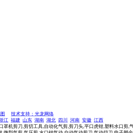
地图
技术支持：光龙网络
浙江
福建
山东
湖南
湖北
四川
河南
安徽
江西
口罩机剪刀,剪切工具,自动化气剪,剪刀头,平口虎钳,塑料水口剪,
,微型气剪,气压剪,水口钳气动,自动气动剪刀,气动切刀,电子脚金