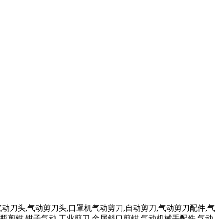
气动刀头,气动剪刀头,口罩机气动剪刀,自动剪刀,气动剪刀配件,气
瓶剪钳,钳子气动,工业剪刀,金属斜口剪钳,气动机械手配件,气动