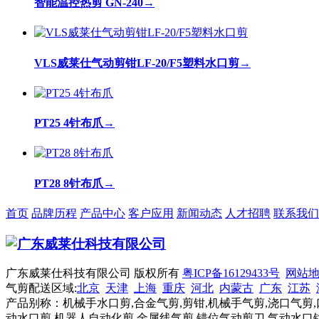
智能温控热剪 GN-240
→
VLS威莱仕气动剪钳LF-20/F5塑料水口剪
→
PT25 4针布爪
→
PT28 8针布爪
→
首页
品牌历程
产品中心
客户应用
新闻动态
人才招聘
联系我们
广东威莱仕科技有限公司 版权所有
粤ICP备16129433号
网站
气剪配送区域:
北京
天津
上海
重庆
河北
内蒙古
广东
江苏
产品别称：机械手水口剪,合金气剪,剪钳,机械手气剪,浇口气剪,
动水口剪,机器人自动化剪,金属线气剪,错位气动剪刀,气动水口钳