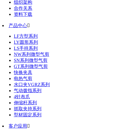
组织架构
合作关系
资料下载
产品中心

LF方型系列
LY圆形系列
LS手持系列
NW系列微型气剪
SN系列微型气剪
GT系列微型气剪
快换夹具
电热气剪
水口夹VGRZ系列
气动拨指系列
4针布爪
伸缩杆系列
抓取夹持系列
型材固定系列
客户应用
