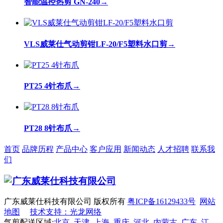
智能温控热剪 GN-240
→
VLS威莱仕气动剪钳LF-20/F5塑料水口剪
→
PT25 4针布爪
→
PT28 8针布爪
→
首页
品牌历程
产品中心
客户应用
新闻动态
人才招聘
联系我
们
广东威莱仕科技有限公司 版权所有
粤ICP备16129433号
网站
地图
技术支持：光龙网络
气剪配送区域:
北京
天津
上海
重庆
河北
内蒙古
广东
江