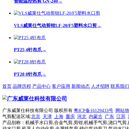
智能温控热剪 GN-240
→
VLS威莱仕气动剪钳LF-20/F5塑料水口剪
→
PT25 4针布爪
→
PT28 8针布爪
→
首页
品牌历程
产品中心
客户应用
新闻动态
人才招聘
联系我们
广东威莱仕科技有限公司 版权所有
粤ICP备16129433号
网站
气剪配送区域:
北京
天津
上海
重庆
河北
内蒙古
广东
江苏
产品别称：机械手水口剪,合金气剪,剪钳,机械手气剪,浇口气剪,
动水口剪,机器人自动化剪,金属线气剪,错位气动剪刀,气动水口钳