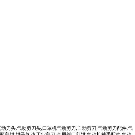
气动刀头,气动剪刀头,口罩机气动剪刀,自动剪刀,气动剪刀配件,气
瓶剪钳,钳子气动,工业剪刀,金属斜口剪钳,气动机械手配件,气动