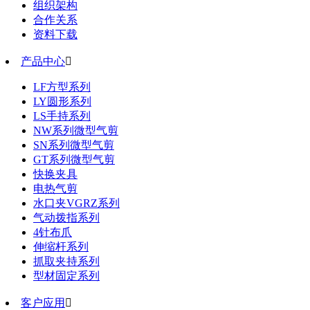
组织架构
合作关系
资料下载
产品中心

LF方型系列
LY圆形系列
LS手持系列
NW系列微型气剪
SN系列微型气剪
GT系列微型气剪
快换夹具
电热气剪
水口夹VGRZ系列
气动拨指系列
4针布爪
伸缩杆系列
抓取夹持系列
型材固定系列
客户应用
