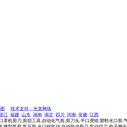
地图
技术支持：光龙网络
浙江
福建
山东
湖南
湖北
四川
河南
安徽
江西
口罩机剪刀,剪切工具,自动化气剪,剪刀头,平口虎钳,塑料水口剪,
,微型气剪,气压剪,水口钳气动,自动气动剪刀,气动切刀,电子脚金