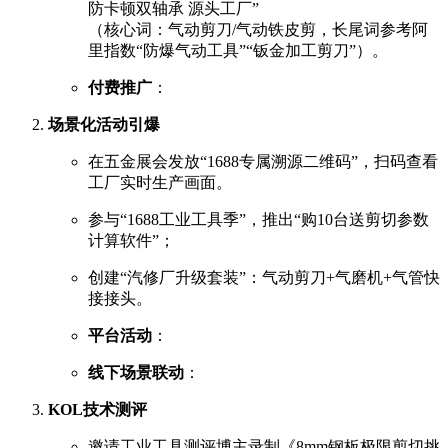
防卡顿双轴承 源头工厂”
（核心词：气动剪刀/气动铁皮剪，长尾词参考阿
里指数“防爆气动工具”“钣金加工剪刀”）。
付费推广
：
场景化活动引爆
在五金展会发放“1688专属溯源二维码”，扫码查看
工厂实时生产画面。
参与“1688工业工具季”，推出“购10台送剪切参数
计算软件”；
创建“汽修厂升级套装”：气动剪刀+气磨机+气管快
接接头。
平台活动
：
线下场景联动
：
KOL技术测评
邀请工业工具测评博主录制《8mm钢板极限剪切挑