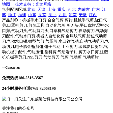
地图
技术支持：光龙网络
气剪配送区域:
北京
天津
上海
重庆
河北
内蒙古
广东
江
苏
浙江
福建
山东
湖南
湖北
四川
河南
安徽
江西
产品别称：机械手水口剪,合金气剪,剪钳,机械手气剪,浇口气
剪,口罩机剪刀,剪切工具,自动化气剪,剪刀头,平口虎钳,塑料水
口剪,气动刀头,气动剪刀头,口罩机气动剪刀,自动剪刀,气动剪
刀配件,气动水口剪,机器人自动化剪,金属线气剪,错位气动剪
刀,气动水口钳,微型气剪,气压剪,水口钳气动,自动气动剪刀,气
动切刀,电子脚金瓶剪钳,钳子气动,工业剪刀,金属斜口剪钳,气
动机械手配件,气动压钳,塑料剪,气动端子钳,剪刀水口剪,注塑
机机械手剪刀,N95剪刀 气动剪刀 气剪 气动剪 气动剪钳
—
Contact us
免费热线
180-2516-3567
24小时服务电话
0769-82068196
关注我们的公众号