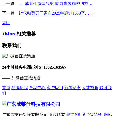
上一篇
← 威莱仕微型气剪-助力高效精密切割…
下一篇
让气动剪刀厂家在2025年通过1688平… →
返回
+More
相关推荐
联系我们
24小时服务电话( 刘‘S )
18025163567
—— 加微信直接沟通
首页
品牌历程
产品中心
客户应用
新闻动态
人才招聘
联系我
们
广东威莱仕科技有限公司 版权所有
粤ICP备16129433号
网站