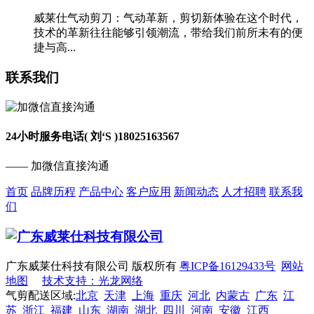
威莱仕气动剪刀：气动革新，剪切新体验在这个时代，
技术的革新往往能够引领潮流，带给我们前所未有的便
捷与高...
联系我们
24小时服务电话( 刘‘S )
18025163567
—— 加微信直接沟通
首页
品牌历程
产品中心
客户应用
新闻动态
人才招聘
联系我
们
广东威莱仕科技有限公司 版权所有
粤ICP备16129433号
网站
地图
技术支持：光龙网络
气剪配送区域:
北京
天津
上海
重庆
河北
内蒙古
广东
江
苏
浙江
福建
山东
湖南
湖北
四川
河南
安徽
江西