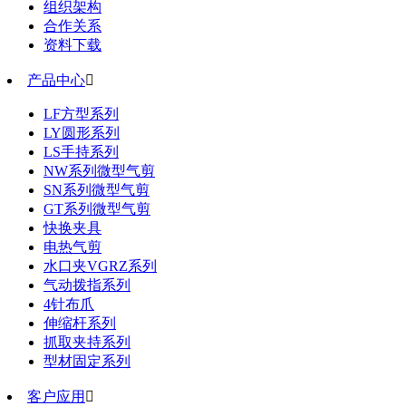
组织架构
合作关系
资料下载
产品中心

LF方型系列
LY圆形系列
LS手持系列
NW系列微型气剪
SN系列微型气剪
GT系列微型气剪
快换夹具
电热气剪
水口夹VGRZ系列
气动拨指系列
4针布爪
伸缩杆系列
抓取夹持系列
型材固定系列
客户应用
