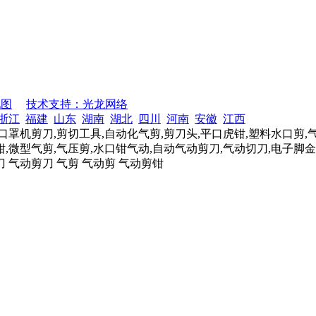
地图
技术支持：光龙网络
浙江
福建
山东
湖南
湖北
四川
河南
安徽
江西
口罩机剪刀,剪切工具,自动化气剪,剪刀头,平口虎钳,塑料水口剪,
,微型气剪,气压剪,水口钳气动,自动气动剪刀,气动切刀,电子脚金
刀 气动剪刀 气剪 气动剪 气动剪钳