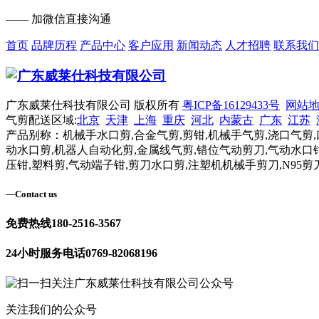
—— 加微信直接沟通
首页
品牌历程
产品中心
客户应用
新闻动态
人才招聘
联系我们
广东威莱仕科技有限公司 版权所有
粤ICP备16129433号
网站
气剪配送区域:
北京
天津
上海
重庆
河北
内蒙古
广东
江苏
产品别称：机械手水口剪,合金气剪,剪钳,机械手气剪,浇口气剪,
动水口剪,机器人自动化剪,金属线气剪,错位气动剪刀,气动水口钳
压钳,塑料剪,气动端子钳,剪刀水口剪,注塑机机械手剪刀,N95剪
—
Contact us
免费热线
180-2516-3567
24小时服务电话
0769-82068196
关注我们的公众号