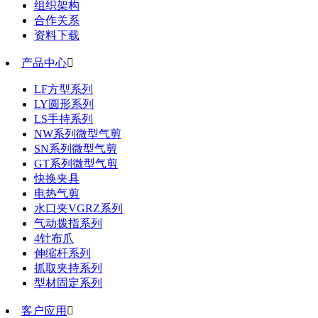
组织架构
合作关系
资料下载
产品中心

LF方型系列
LY圆形系列
LS手持系列
NW系列微型气剪
SN系列微型气剪
GT系列微型气剪
快换夹具
电热气剪
水口夹VGRZ系列
气动拨指系列
4针布爪
伸缩杆系列
抓取夹持系列
型材固定系列
客户应用
