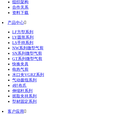
组织架构
合作关系
资料下载
产品中心

LF方型系列
LY圆形系列
LS手持系列
NW系列微型气剪
SN系列微型气剪
GT系列微型气剪
快换夹具
电热气剪
水口夹VGRZ系列
气动拨指系列
4针布爪
伸缩杆系列
抓取夹持系列
型材固定系列
客户应用
