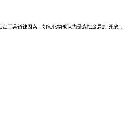
工具锈蚀因素，如氯化物被认为是腐蚀金属的''死敌”。