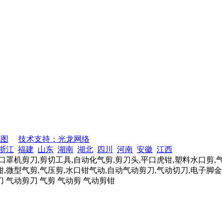
地图
技术支持：光龙网络
浙江
福建
山东
湖南
湖北
四川
河南
安徽
江西
口罩机剪刀,剪切工具,自动化气剪,剪刀头,平口虎钳,塑料水口剪,
,微型气剪,气压剪,水口钳气动,自动气动剪刀,气动切刀,电子脚金
刀 气动剪刀 气剪 气动剪 气动剪钳