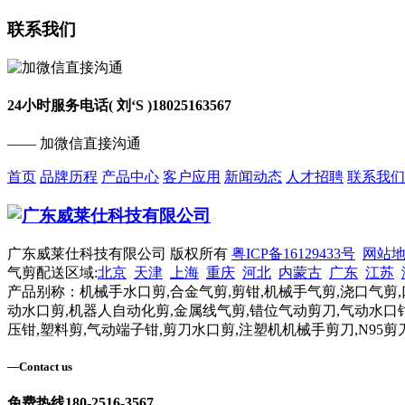
联系我们
24小时服务电话( 刘‘S )
18025163567
—— 加微信直接沟通
首页
品牌历程
产品中心
客户应用
新闻动态
人才招聘
联系我们
广东威莱仕科技有限公司 版权所有
粤ICP备16129433号
网站
气剪配送区域:
北京
天津
上海
重庆
河北
内蒙古
广东
江苏
产品别称：机械手水口剪,合金气剪,剪钳,机械手气剪,浇口气剪,
动水口剪,机器人自动化剪,金属线气剪,错位气动剪刀,气动水口钳
压钳,塑料剪,气动端子钳,剪刀水口剪,注塑机机械手剪刀,N95剪
—
Contact us
免费热线
180-2516-3567