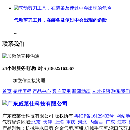
气动剪刀工具，在装备及使过中会出现的危险
...
联系我们
24小时服务电话( 刘‘S )
18025163567
—— 加微信直接沟通
首页
品牌历程
产品中心
客户应用
新闻动态
人才招聘
联系我们
广东威莱仕科技有限公司 版权所有
粤ICP备16129433号
网站
气剪配送区域:
北京
天津
上海
重庆
河北
内蒙古
广东
江苏
产品别称：机械手水口剪,合金气剪,剪钳,机械手气剪,浇口气剪,