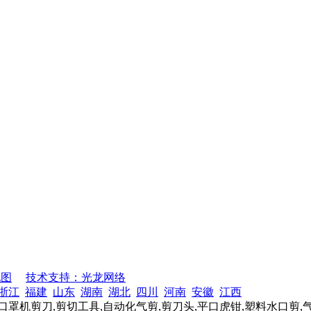
地图
技术支持：光龙网络
浙江
福建
山东
湖南
湖北
四川
河南
安徽
江西
口罩机剪刀,剪切工具,自动化气剪,剪刀头,平口虎钳,塑料水口剪,