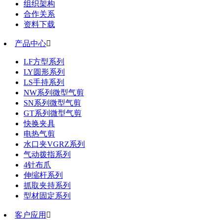
组织架构
合作关系
资料下载
产品中心

LF方型系列
LY圆形系列
LS手持系列
NW系列微型气剪
SN系列微型气剪
GT系列微型气剪
快换夹具
电热气剪
水口夹VGRZ系列
气动拨指系列
4针布爪
伸缩杆系列
抓取夹持系列
型材固定系列
客户应用
