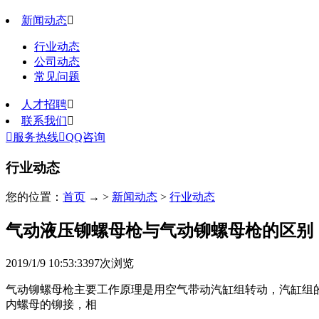
新闻动态

行业动态
公司动态
常见问题
人才招聘

联系我们


服务热线

QQ咨询
行业动态
您的位置：
首页
→ >
新闻动态
>
行业动态
气动液压铆螺母枪与气动铆螺母枪的区别
2019/1/9 10:53:33
97
次浏览
气动铆螺母枪主要工作原理是用空气带动汽缸组转动，汽缸组的转
内螺母的铆接，相