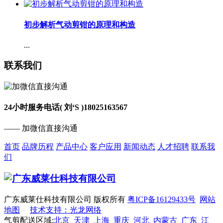
初步解析气动剪钳的原理和构造
...
联系我们
24小时服务电话( 刘‘S )
18025163567
—— 加微信直接沟通
首页
品牌历程
产品中心
客户应用
新闻动态
人才招聘
联系我
们
广东威莱仕科技有限公司 版权所有
粤ICP备16129433号
网站
地图
技术支持：光龙网络
气剪配送区域:
北京
天津
上海
重庆
河北
内蒙古
广东
江