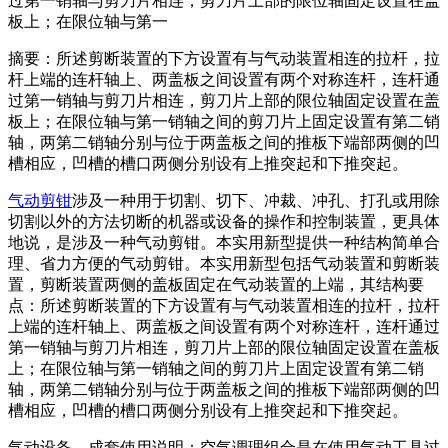
过第一销轴与剪刀片相连，剪刀片上部的限位轴固定设置在盖
板上；在限位轴与第一
摘要：所述剪断装置的下方设置有与气动装置相连的拉杆，拉
杆上端的连杆轴上、两盖板之间设置有两个对称连杆，连杆通
过第一销轴与剪刀片相连，剪刀片上部的限位轴固定设置在盖
板上；在限位轴与第一销轴之间的剪刀片上固定设置有第二销
轴，两第二销轴分别与位于两盖板之间的推板下端部两侧的凹
槽相应，凹槽的槽口两侧分别设有上推突起和下推突起。
气动剪钳
涉及一种用于切割、切下、冲裁、冲孔、打孔或用除
切割以外的方法切断的机器或设备的操作和控制装置，更具体
地说，是涉及一种气动剪钳。本实用新型提供一种结构简单合
理、省力方便的气动剪钳。本实用新型包括气动装置和剪断装
置，剪断装置两侧的盖板固定在气动装置的上端，其结构要
点：所述剪断装置的下方设置有与气动装置相连的拉杆，拉杆
上端的连杆轴上、两盖板之间设置有两个对称连杆，连杆通过
第一销轴与剪刀片相连，剪刀片上部的限位轴固定设置在盖板
上；在限位轴与第一销轴之间的剪刀片上固定设置有第二销
轴，两第二销轴分别与位于两盖板之间的推板下端部两侧的凹
槽相应，凹槽的槽口两侧分别设有上推突起和下推突起。
气动设备，成套使用说明：空气调理组合是在使用气动工具过