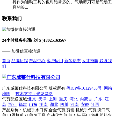
具作为辅助工具的也对错常多的。气动剪刀可是气动工
具的长...
联系我们
24小时服务电话( 刘‘S )
18025163567
—— 加微信直接沟通
首页
品牌历程
产品中心
客户应用
新闻动态
人才招聘
联系我
们
广东威莱仕科技有限公司 版权所有
粤ICP备16129433号
网站
地图
技术支持：光龙网络
气剪配送区域:
北京
天津
上海
重庆
河北
内蒙古
广东
江
苏
浙江
福建
山东
湖南
湖北
四川
河南
安徽
江西
产品别称：机械手水口剪,合金气剪,剪钳,机械手气剪,浇口气
剪,口罩机剪刀,剪切工具,自动化气剪,剪刀头,平口虎钳,塑料水