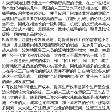
A.众所周知注塑行业是一个劳动密集型的行业。在上个世纪末
和本世纪初的头几年，我国的人工工资水平都是相当低，而机
械手的应用主要依赖进口，并且应用于附加值非常高的塑胶产
品或因产品质量要求比较高的产品，注塑机机械手的价格也相
当昂贵。因此在相当长的一段时期里，机械手的投资成本与人
工的投资成本相比，差距甚大，致使机械手的推广和普及比较
缓慢，国内知名品牌较少。
B.近年来，注塑行业发展迅速，对普通操作工作的需求也不断
增加，并且随着内陆及我国西部经济的崛起，返乡务工的人员
越来越多；沿海地区务工人员的流动性逐年增大；80后、90后
的年轻一代文化程度比较高，大多数人不愿意在第一线当普
工，不愿意做机械式的体力工作；“招工难”、“民工荒”，成了
沿海地区日益凸显的劳动力供需矛盾。因此越来越多的企业逐
步在寻求工厂自动化的解决方案并不断的引进自动化设备来解
决这一供需矛盾。于此同时也给国内的自动化行业带来了无限
的商机和发展空间。
C.有效控制和降低生产成本、提高生产效率是第个生产型企业
追求利润较大化的前提。工人的人工成本在塑胶工厂里也占了
相当大的分量。随着国内工资水平的水涨船高和新劳动法的实
施，企业的人工成本也逐年增加；加上原材料的价格上涨等诸
多因素，大大减少了注塑加工企业的利润空间。这些正是这几