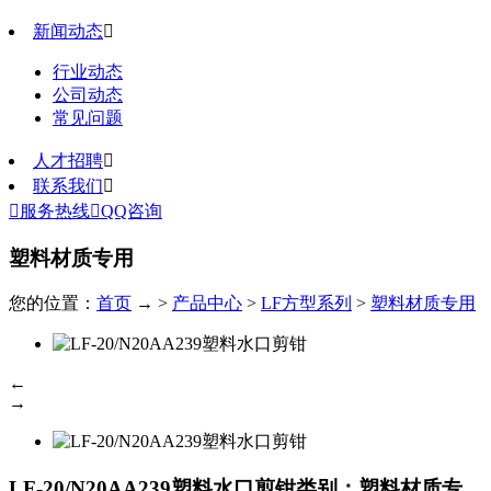
新闻动态

行业动态
公司动态
常见问题
人才招聘

联系我们


服务热线

QQ咨询
塑料材质专用
您的位置：
首页
→ >
产品中心
>
LF方型系列
>
塑料材质专用
←
→
LF-20/N20AA239塑料水口剪钳
类别：塑料材质专