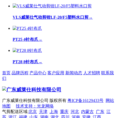
VLS威莱仕气动剪钳LF-20/F5塑料水口剪
→
PT25 4针布爪
→
PT28 8针布爪
→
首页
品牌历程
产品中心
客户应用
新闻动态
人才招聘
联系我
们
广东威莱仕科技有限公司 版权所有
粤ICP备16129433号
网站
地图
技术支持：光龙网络
气剪配送区域:
北京
天津
上海
重庆
河北
内蒙古
广东
江
苏
浙江
福建
山东
湖南
湖北
四川
河南
安徽
江西