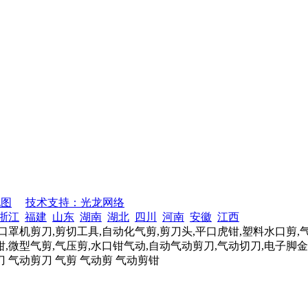
地图
技术支持：光龙网络
浙江
福建
山东
湖南
湖北
四川
河南
安徽
江西
口罩机剪刀,剪切工具,自动化气剪,剪刀头,平口虎钳,塑料水口剪,
,微型气剪,气压剪,水口钳气动,自动气动剪刀,气动切刀,电子脚金
刀 气动剪刀 气剪 气动剪 气动剪钳