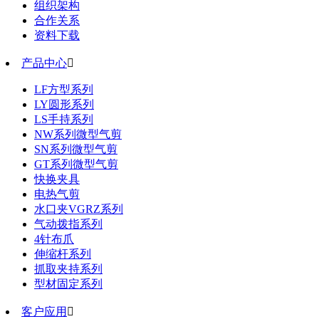
组织架构
合作关系
资料下载
产品中心

LF方型系列
LY圆形系列
LS手持系列
NW系列微型气剪
SN系列微型气剪
GT系列微型气剪
快换夹具
电热气剪
水口夹VGRZ系列
气动拨指系列
4针布爪
伸缩杆系列
抓取夹持系列
型材固定系列
客户应用
