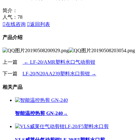
简介：
人气：
78

在线咨询

返回列表
产品介绍
上一篇
← LF-20/AMR塑料水口气动剪钳
下一篇
LF-20/N20AA239塑料水口剪钳 →
相关产品
智能温控热剪 GN-240
→
VLS威莱仕气动剪钳LF-20/F5塑料水口剪
→