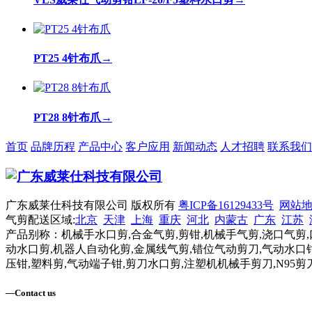
PT25 4针布爪
→
PT28 8针布爪
→
首页
品牌历程
产品中心
客户应用
新闻动态
人才招聘
联系我们
广东威莱仕科技有限公司 版权所有
粤ICP备16129433号
网站
气剪配送区域:
北京
天津
上海
重庆
河北
内蒙古
广东
江苏
产品别称：机械手水口剪,合金气剪,剪钳,机械手气剪,浇口气剪,
动水口剪,机器人自动化剪,金属线气剪,错位气动剪刀,气动水口钳
压钳,塑料剪,气动端子钳,剪刀水口剪,注塑机机械手剪刀,N95剪
—
Contact us