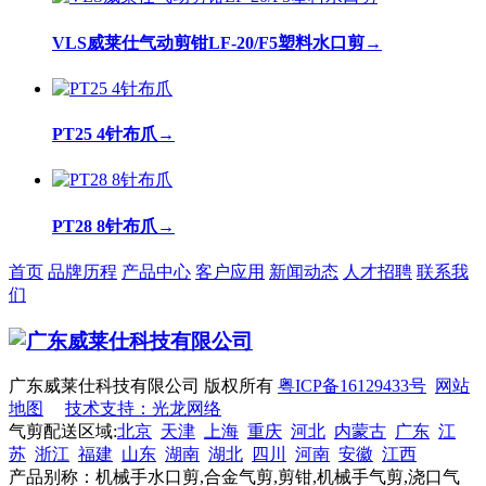
VLS威莱仕气动剪钳LF-20/F5塑料水口剪
→
PT25 4针布爪
→
PT28 8针布爪
→
首页
品牌历程
产品中心
客户应用
新闻动态
人才招聘
联系我
们
广东威莱仕科技有限公司 版权所有
粤ICP备16129433号
网站
地图
技术支持：光龙网络
气剪配送区域:
北京
天津
上海
重庆
河北
内蒙古
广东
江
苏
浙江
福建
山东
湖南
湖北
四川
河南
安徽
江西
产品别称：机械手水口剪,合金气剪,剪钳,机械手气剪,浇口气