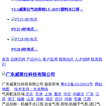
VLS威莱仕气动剪钳LF-20/F5塑料水口剪
→
PT25 4针布爪
→
PT28 8针布爪
→
首页
品牌历程
产品中心
客户应用
新闻动态
人才招聘
联系我
们
广东威莱仕科技有限公司 版权所有
粤ICP备16129433号
网站
地图
技术支持：光龙网络
气剪配送区域:
北京
天津
上海
重庆
河北
内蒙古
广东
江
苏
浙江
福建
山东
湖南
湖北
四川
河南
安徽
江西
产品别称：机械手水口剪,合金气剪,剪钳,机械手气剪,浇口气