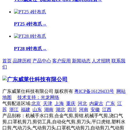
PT25 4针布爪
→
PT28 8针布爪
→
首页
品牌历程
产品中心
客户应用
新闻动态
人才招聘
联系我
们
广东威莱仕科技有限公司 版权所有
粤ICP备16129433号
网站
地图
技术支持：光龙网络
气剪配送区域:
北京
天津
上海
重庆
河北
内蒙古
广东
江
苏
浙江
福建
山东
湖南
湖北
四川
河南
安徽
江西
产品别称：机械手水口剪,合金气剪,剪钳,机械手气剪,浇口气
剪,口罩机剪刀,剪切工具,自动化气剪,剪刀头,平口虎钳,塑料水
口剪,气动刀头,气动剪刀头,口罩机气动剪刀,自动剪刀,气动剪