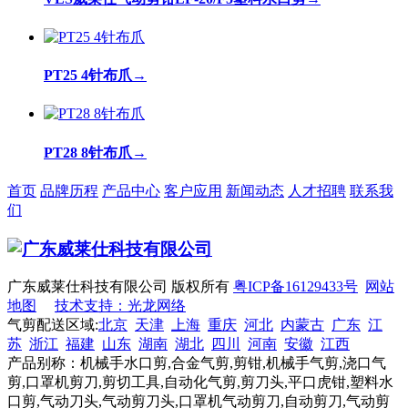
PT25 4针布爪
→
PT28 8针布爪
→
首页
品牌历程
产品中心
客户应用
新闻动态
人才招聘
联系我
们
广东威莱仕科技有限公司 版权所有
粤ICP备16129433号
网站
地图
技术支持：光龙网络
气剪配送区域:
北京
天津
上海
重庆
河北
内蒙古
广东
江
苏
浙江
福建
山东
湖南
湖北
四川
河南
安徽
江西
产品别称：机械手水口剪,合金气剪,剪钳,机械手气剪,浇口气
剪,口罩机剪刀,剪切工具,自动化气剪,剪刀头,平口虎钳,塑料水
口剪,气动刀头,气动剪刀头,口罩机气动剪刀,自动剪刀,气动剪