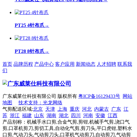
PT25 4针布爪
→
PT28 8针布爪
→
首页
品牌历程
产品中心
客户应用
新闻动态
人才招聘
联系我
们
广东威莱仕科技有限公司 版权所有
粤ICP备16129433号
网站
地图
技术支持：光龙网络
气剪配送区域:
北京
天津
上海
重庆
河北
内蒙古
广东
江
苏
浙江
福建
山东
湖南
湖北
四川
河南
安徽
江西
产品别称：机械手水口剪,合金气剪,剪钳,机械手气剪,浇口气
剪,口罩机剪刀,剪切工具,自动化气剪,剪刀头,平口虎钳,塑料水
口剪,气动刀头,气动剪刀头,口罩机气动剪刀,自动剪刀,气动剪