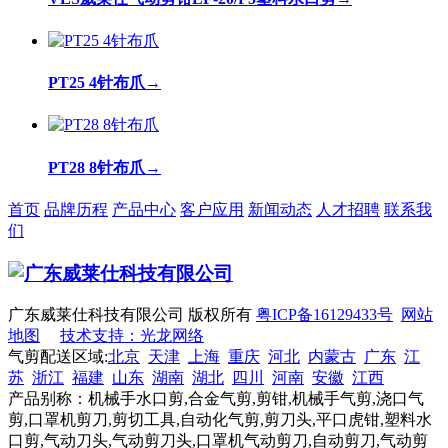
PT25 4针布爪
→
PT28 8针布爪
→
首页
品牌历程
产品中心
客户应用
新闻动态
人才招聘
联系我
们
广东威莱仕科技有限公司 版权所有
粤ICP备16129433号
网站
地图
技术支持：光龙网络
气剪配送区域:
北京
天津
上海
重庆
河北
内蒙古
广东
江
苏
浙江
福建
山东
湖南
湖北
四川
河南
安徽
江西
产品别称：机械手水口剪,合金气剪,剪钳,机械手气剪,浇口气
剪,口罩机剪刀,剪切工具,自动化气剪,剪刀头,平口虎钳,塑料水
口剪,气动刀头,气动剪刀头,口罩机气动剪刀,自动剪刀,气动剪