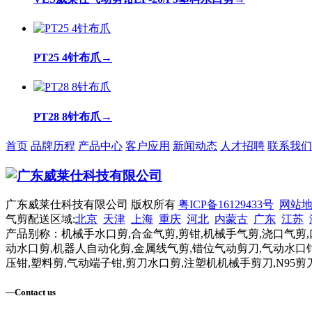
PT25 4针布爪
→
PT28 8针布爪
→
首页
品牌历程
产品中心
客户应用
新闻动态
人才招聘
联系我们
广东威莱仕科技有限公司 版权所有
粤ICP备16129433号
网站
气剪配送区域:
北京
天津
上海
重庆
河北
内蒙古
广东
江苏
产品别称：机械手水口剪,合金气剪,剪钳,机械手气剪,浇口气剪,
动水口剪,机器人自动化剪,金属线气剪,错位气动剪刀,气动水口钳
压钳,塑料剪,气动端子钳,剪刀水口剪,注塑机机械手剪刀,N95剪
—
Contact us