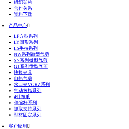
组织架构
合作关系
资料下载
产品中心

LF方型系列
LY圆形系列
LS手持系列
NW系列微型气剪
SN系列微型气剪
GT系列微型气剪
快换夹具
电热气剪
水口夹VGRZ系列
气动拨指系列
4针布爪
伸缩杆系列
抓取夹持系列
型材固定系列
客户应用
