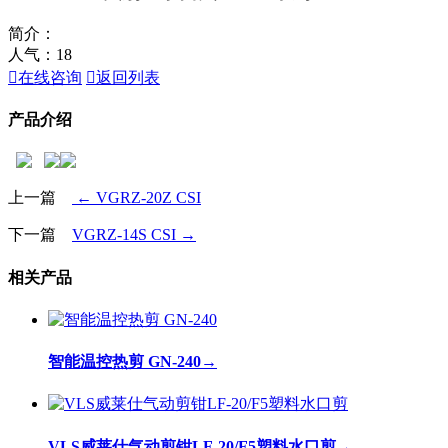
简介：
人气：
18

在线咨询

返回列表
产品介绍
上一篇
← VGRZ-20Z CSI
下一篇
VGRZ-14S CSI →
相关产品
智能温控热剪 GN-240
→
VLS威莱仕气动剪钳LF-20/F5塑料水口剪
→