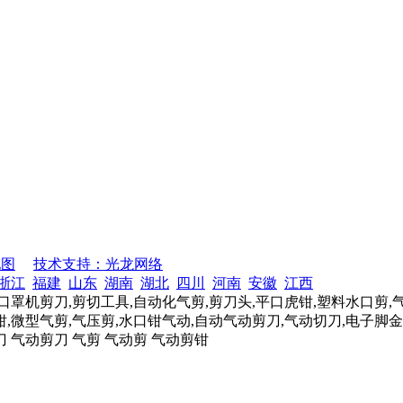
地图
技术支持：光龙网络
浙江
福建
山东
湖南
湖北
四川
河南
安徽
江西
口罩机剪刀,剪切工具,自动化气剪,剪刀头,平口虎钳,塑料水口剪,
,微型气剪,气压剪,水口钳气动,自动气动剪刀,气动切刀,电子脚金
刀 气动剪刀 气剪 气动剪 气动剪钳