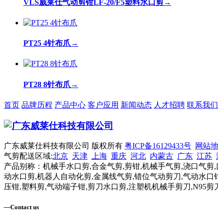
VLS威莱仕气动剪钳LF-20/F5塑料水口剪
→
PT25 4针布爪
→
PT28 8针布爪
→
首页
品牌历程
产品中心
客户应用
新闻动态
人才招聘
联系我们
广东威莱仕科技有限公司 版权所有
粤ICP备16129433号
网站
气剪配送区域:
北京
天津
上海
重庆
河北
内蒙古
广东
江苏
产品别称：机械手水口剪,合金气剪,剪钳,机械手气剪,浇口气剪,
动水口剪,机器人自动化剪,金属线气剪,错位气动剪刀,气动水口钳
压钳,塑料剪,气动端子钳,剪刀水口剪,注塑机机械手剪刀,N95剪
—
Contact us