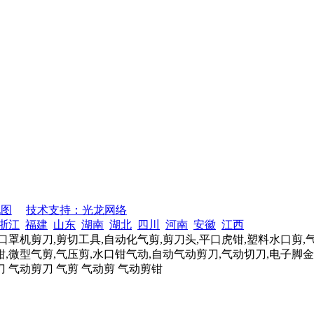
地图
技术支持：光龙网络
浙江
福建
山东
湖南
湖北
四川
河南
安徽
江西
口罩机剪刀,剪切工具,自动化气剪,剪刀头,平口虎钳,塑料水口剪,
,微型气剪,气压剪,水口钳气动,自动气动剪刀,气动切刀,电子脚金
刀 气动剪刀 气剪 气动剪 气动剪钳