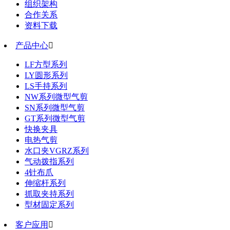
组织架构
合作关系
资料下载
产品中心

LF方型系列
LY圆形系列
LS手持系列
NW系列微型气剪
SN系列微型气剪
GT系列微型气剪
快换夹具
电热气剪
水口夹VGRZ系列
气动拨指系列
4针布爪
伸缩杆系列
抓取夹持系列
型材固定系列
客户应用
