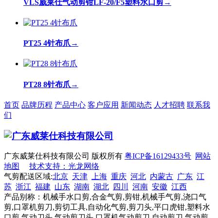
VLS威莱仕气动剪钳LF-20/F5塑料水口剪
→
PT25 4针布爪
→
PT28 8针布爪
→
首页
品牌历程
产品中心
客户应用
新闻动态
人才招聘
联系我
们
广东威莱仕科技有限公司 版权所有
粤ICP备16129433号
网站
地图
技术支持：光龙网络
气剪配送区域:
北京
天津
上海
重庆
河北
内蒙古
广东
江
苏
浙江
福建
山东
湖南
湖北
四川
河南
安徽
江西
产品别称：机械手水口剪,合金气剪,剪钳,机械手气剪,浇口气
剪,口罩机剪刀,剪切工具,自动化气剪,剪刀头,平口虎钳,塑料水
口剪,气动刀头,气动剪刀头,口罩机气动剪刀,自动剪刀,气动剪