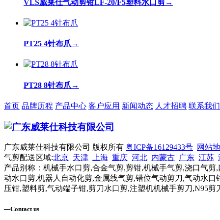
VLS威莱仕气动剪钳LF-20/F5塑料水口剪
→
PT25 4针布爪
→
PT28 8针布爪
→
首页
品牌历程
产品中心
客户应用
新闻动态
人才招聘
联系我们
广东威莱仕科技有限公司 版权所有
粤ICP备16129433号
网站
气剪配送区域:
北京
天津
上海
重庆
河北
内蒙古
广东
江苏
产品别称：机械手水口剪,合金气剪,剪钳,机械手气剪,浇口气剪,
动水口剪,机器人自动化剪,金属线气剪,错位气动剪刀,气动水口钳
压钳,塑料剪,气动端子钳,剪刀水口剪,注塑机机械手剪刀,N95剪
—
Contact us