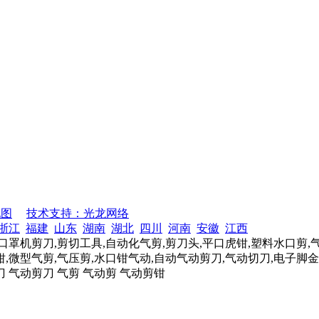
地图
技术支持：光龙网络
浙江
福建
山东
湖南
湖北
四川
河南
安徽
江西
口罩机剪刀,剪切工具,自动化气剪,剪刀头,平口虎钳,塑料水口剪,
,微型气剪,气压剪,水口钳气动,自动气动剪刀,气动切刀,电子脚金
刀 气动剪刀 气剪 气动剪 气动剪钳