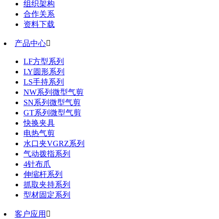
组织架构
合作关系
资料下载
产品中心

LF方型系列
LY圆形系列
LS手持系列
NW系列微型气剪
SN系列微型气剪
GT系列微型气剪
快换夹具
电热气剪
水口夹VGRZ系列
气动拨指系列
4针布爪
伸缩杆系列
抓取夹持系列
型材固定系列
客户应用
