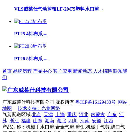
VLS威莱仕气动剪钳LF-20/F5塑料水口剪
→
PT25 4针布爪
→
PT28 8针布爪
→
首页
品牌历程
产品中心
客户应用
新闻动态
人才招聘
联系我
们
广东威莱仕科技有限公司 版权所有
粤ICP备16129433号
网站
地图
技术支持：光龙网络
气剪配送区域:
北京
天津
上海
重庆
河北
内蒙古
广东
江
苏
浙江
福建
山东
湖南
湖北
四川
河南
安徽
江西
产品别称：机械手水口剪,合金气剪,剪钳,机械手气剪,浇口气