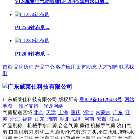
VLS威莱仕气动剪钳LF-20/F5塑料水口剪
→
PT25 4针布爪
→
PT28 8针布爪
→
首页
品牌历程
产品中心
客户应用
新闻动态
人才招聘
联系我
们
广东威莱仕科技有限公司 版权所有
粤ICP备16129433号
网站
地图
技术支持：光龙网络
气剪配送区域:
北京
天津
上海
重庆
河北
内蒙古
广东
江
苏
浙江
福建
山东
湖南
湖北
四川
河南
安徽
江西
产品别称：机械手水口剪,合金气剪,剪钳,机械手气剪,浇口气
剪,口罩机剪刀,剪切工具,自动化气剪,剪刀头,平口虎钳,塑料水
口剪,气动刀头,气动剪刀头,口罩机气动剪刀,自动剪刀,气动剪