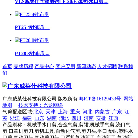
VLS威莱仕气动剪钳LF-20/F5塑料水口剪
→
PT25 4针布爪
→
PT28 8针布爪
→
首页
品牌历程
产品中心
客户应用
新闻动态
人才招聘
联系我
们
广东威莱仕科技有限公司 版权所有
粤ICP备16129433号
网站
地图
技术支持：光龙网络
气剪配送区域:
北京
天津
上海
重庆
河北
内蒙古
广东
江
苏
浙江
福建
山东
湖南
湖北
四川
河南
安徽
江西
产品别称：机械手水口剪,合金气剪,剪钳,机械手气剪,浇口气
剪,口罩机剪刀,剪切工具,自动化气剪,剪刀头,平口虎钳,塑料水
口剪,气动刀头,气动剪刀头,口罩机气动剪刀,自动剪刀,气动剪