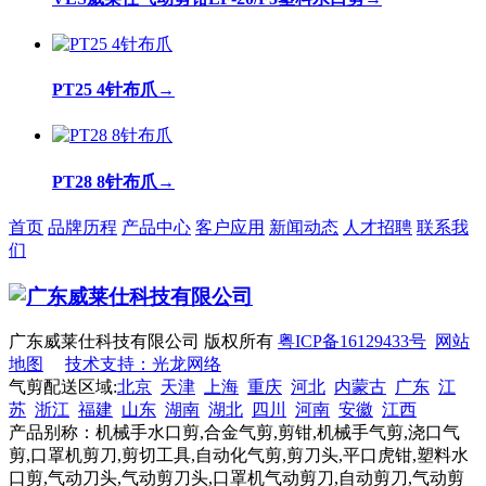
PT25 4针布爪
→
PT28 8针布爪
→
首页
品牌历程
产品中心
客户应用
新闻动态
人才招聘
联系我
们
广东威莱仕科技有限公司 版权所有
粤ICP备16129433号
网站
地图
技术支持：光龙网络
气剪配送区域:
北京
天津
上海
重庆
河北
内蒙古
广东
江
苏
浙江
福建
山东
湖南
湖北
四川
河南
安徽
江西
产品别称：机械手水口剪,合金气剪,剪钳,机械手气剪,浇口气
剪,口罩机剪刀,剪切工具,自动化气剪,剪刀头,平口虎钳,塑料水
口剪,气动刀头,气动剪刀头,口罩机气动剪刀,自动剪刀,气动剪