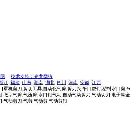
地图
技术支持：光龙网络
浙江
福建
山东
湖南
湖北
四川
河南
安徽
江西
口罩机剪刀,剪切工具,自动化气剪,剪刀头,平口虎钳,塑料水口剪,
,微型气剪,气压剪,水口钳气动,自动气动剪刀,气动切刀,电子脚金
刀 气动剪刀 气剪 气动剪 气动剪钳