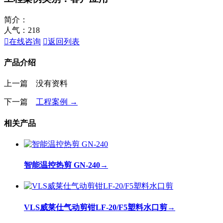
简介：
人气：
218

在线咨询

返回列表
产品介绍
上一篇 没有资料
下一篇
工程案例 →
相关产品
智能温控热剪 GN-240
→
VLS威莱仕气动剪钳LF-20/F5塑料水口剪
→