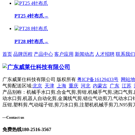
PT25 4针布爪
→
PT28 8针布爪
→
首页
品牌历程
产品中心
客户应用
新闻动态
人才招聘
联系我们
广东威莱仕科技有限公司 版权所有
粤ICP备16129433号
网站
气剪配送区域:
北京
天津
上海
重庆
河北
内蒙古
广东
江苏
产品别称：机械手水口剪,合金气剪,剪钳,机械手气剪,浇口气剪,
动水口剪,机器人自动化剪,金属线气剪,错位气动剪刀,气动水口钳
压钳,塑料剪,气动端子钳,剪刀水口剪,注塑机机械手剪刀,N95剪
—
Contact us
免费热线
180-2516-3567