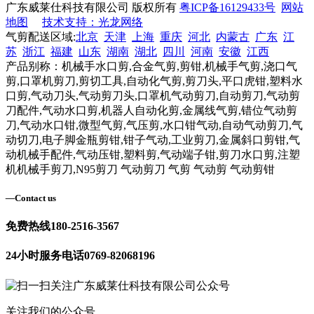
广东威莱仕科技有限公司 版权所有
粤ICP备16129433号
网站
地图
技术支持：光龙网络
气剪配送区域:
北京
天津
上海
重庆
河北
内蒙古
广东
江
苏
浙江
福建
山东
湖南
湖北
四川
河南
安徽
江西
产品别称：机械手水口剪,合金气剪,剪钳,机械手气剪,浇口气
剪,口罩机剪刀,剪切工具,自动化气剪,剪刀头,平口虎钳,塑料水
口剪,气动刀头,气动剪刀头,口罩机气动剪刀,自动剪刀,气动剪
刀配件,气动水口剪,机器人自动化剪,金属线气剪,错位气动剪
刀,气动水口钳,微型气剪,气压剪,水口钳气动,自动气动剪刀,气
动切刀,电子脚金瓶剪钳,钳子气动,工业剪刀,金属斜口剪钳,气
动机械手配件,气动压钳,塑料剪,气动端子钳,剪刀水口剪,注塑
机机械手剪刀,N95剪刀 气动剪刀 气剪 气动剪 气动剪钳
—
Contact us
免费热线
180-2516-3567
24小时服务电话
0769-82068196
关注我们的公众号