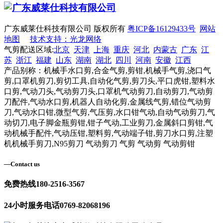
广东威莱仕科技有限公司 版权所有
粤ICP备16129433号
网站
地图
技术支持：光龙网络
气剪配送区域:
北京
天津
上海
重庆
河北
内蒙古
广东
江
苏
浙江
福建
山东
湖南
湖北
四川
河南
安徽
江西
产品别称：机械手水口剪,合金气剪,剪钳,机械手气剪,浇口气
剪,口罩机剪刀,剪切工具,自动化气剪,剪刀头,平口虎钳,塑料水
口剪,气动刀头,气动剪刀头,口罩机气动剪刀,自动剪刀,气动剪
刀配件,气动水口剪,机器人自动化剪,金属线气剪,错位气动剪
刀,气动水口钳,微型气剪,气压剪,水口钳气动,自动气动剪刀,气
动切刀,电子脚金瓶剪钳,钳子气动,工业剪刀,金属斜口剪钳,气
动机械手配件,气动压钳,塑料剪,气动端子钳,剪刀水口剪,注塑
机机械手剪刀,N95剪刀 气动剪刀 气剪 气动剪 气动剪钳
—
Contact us
免费热线
180-2516-3567
24小时服务电话
0769-82068196